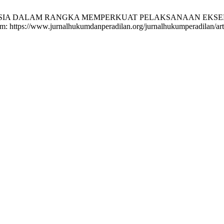
ONESIA DALAM RANGKA MEMPERKUAT PELAKSANAAN EKSE
from: https://www.jurnalhukumdanperadilan.org/jurnalhukumperadilan/art