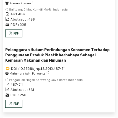
(1)
Komari Komari
(1) Balitbang Diklat Kumdil MA-RI, Indonesia
463-486
Abstract : 496
PDF : 228
PDF
Pelanggaran Hukum Perlindungan Konsumen Terhadap
Penggunaan Produk Plastik berbahaya Sebagai
Kemasan Makanan dan Minuman
DOI : 10.25216/jhp.1.3.2012.487-511
(1)
Mahendra Adhi Purwanta
(1) Pengadilan Negeri Karawang Jawa Barat, Indonesia
487-511
Abstract : 531
PDF : 250
PDF