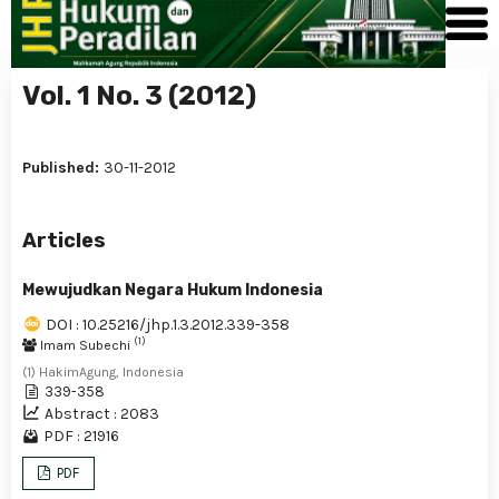
Vol. 1 No. 3 (2012)
Published:
30-11-2012
Articles
Mewujudkan Negara Hukum Indonesia
DOI : 10.25216/jhp.1.3.2012.339-358
(1)
Imam Subechi
(1) HakimAgung, Indonesia
339-358
Abstract : 2083
PDF : 21916
PDF