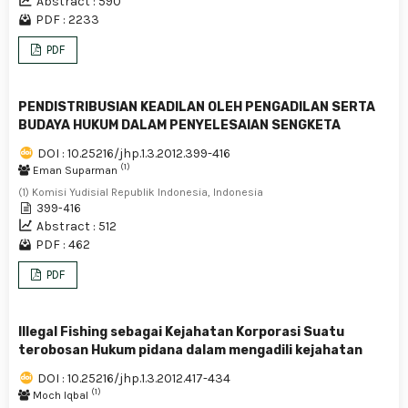
Abstract : 590
PDF : 2233
PDF
PENDISTRIBUSIAN KEADILAN OLEH PENGADILAN SERTA
BUDAYA HUKUM DALAM PENYELESAIAN SENGKETA
DOI : 10.25216/jhp.1.3.2012.399-416
(1)
Eman Suparman
(1) Komisi Yudisial Republik Indonesia, Indonesia
399-416
Abstract : 512
PDF : 462
PDF
Illegal Fishing sebagai Kejahatan Korporasi Suatu
terobosan Hukum pidana dalam mengadili kejahatan
DOI : 10.25216/jhp.1.3.2012.417-434
(1)
Moch Iqbal