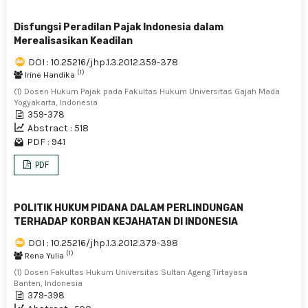
Disfungsi Peradilan Pajak Indonesia dalam
Merealisasikan Keadilan
DOI : 10.25216/jhp.1.3.2012.359-378
(1)
Irine Handika
(1) Dosen Hukum Pajak pada Fakultas Hukum Universitas Gajah Mada
Yogyakarta, Indonesia
359-378
Abstract : 518
PDF : 941
PDF
POLITIK HUKUM PIDANA DALAM PERLINDUNGAN
TERHADAP KORBAN KEJAHATAN DI INDONESIA
DOI : 10.25216/jhp.1.3.2012.379-398
(1)
Rena Yulia
(1) Dosen Fakultas Hukum Universitas Sultan Ageng Tirtayasa
Banten, Indonesia
379-398