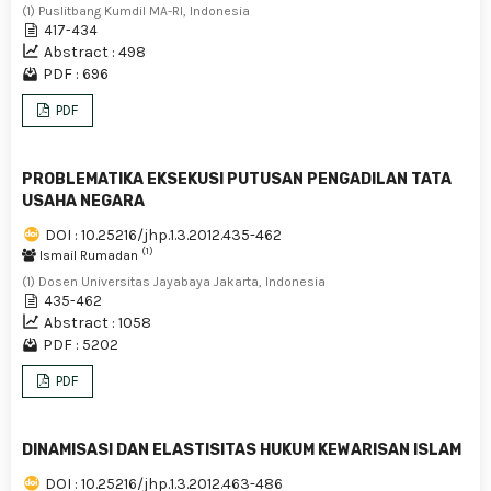
(1) Puslitbang Kumdil MA-RI, Indonesia
417-434
Abstract : 498
PDF : 696
PDF
PROBLEMATIKA EKSEKUSI PUTUSAN PENGADILAN TATA
USAHA NEGARA
DOI : 10.25216/jhp.1.3.2012.435-462
(1)
Ismail Rumadan
(1) Dosen Universitas Jayabaya Jakarta, Indonesia
435-462
Abstract : 1058
PDF : 5202
PDF
DINAMISASI DAN ELASTISITAS HUKUM KEWARISAN ISLAM
DOI : 10.25216/jhp.1.3.2012.463-486